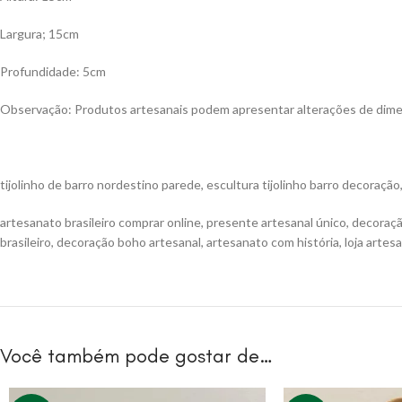
Largura; 15cm
Profundidade: 5cm
Observação: Produtos artesanais podem apresentar alterações de dimens
tijolinho de barro nordestino parede, escultura tijolinho barro decoraçã
artesanato brasileiro comprar online, presente artesanal único, decoração
brasileiro, decoração boho artesanal, artesanato com história, loja artesa
Você também pode gostar de…