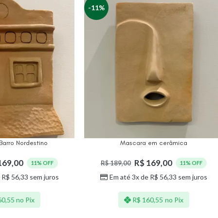
-11%
 Barro Nordestino
Mascara em cerâmica
169,00
R$
169,00
R$
189,00
11% OFF
11% OFF
e
R$
56,33
sem juros
Em até 3x de
R$
56,33
sem juros
0,55
no Pix
R$
160,55
no Pix