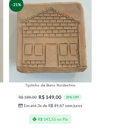
-21%
-21%
Tijolinho de Barro Nordestino
Tijolinho
R$
149,00
R$
189,00
R$
189,00
21% OFF
Em até 3x de
R$
49,67
sem juros
Em até 3
R$
141,55
no Pix
R