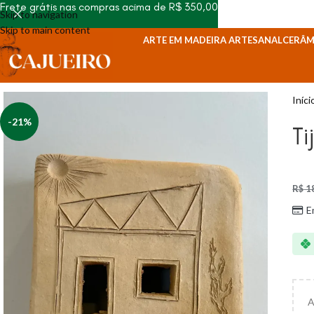
Frete grátis nas compras acima de R$ 350,00
Skip to navigation
Skip to main content
ARTE EM MADEIRA ARTESANAL
CERÂM
Iníci
-21%
Ti
R$
1
E
A