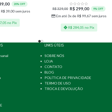
39,00
20% OFF
R$
299,00
R$
329,00
9% OFF
e
R$
39,00
sem juros
Em até 3x de
R$
99,67
sem juros
7,05
no Pix
R$
284,05
no Pix
OS
LINKS ÚTEIS
sanal
SOBRE NÓS
LOJA
CONTATO
BLOG
a
POLÍTICA DE PRIVACIDADE
TERMO DE USO
TROCA E DEVOLUÇÃO
PE