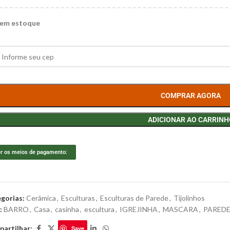
 em estoque
COMPRAR AGORA
ADICIONAR AO CARRINH
r os meios de pagamento:
gorias:
Cerâmica
,
Esculturas
,
Esculturas de Parede
,
Tijolinhos
:
BARRO
,
Casa
,
casinha
,
escultura
,
IGREJINHA
,
MASCARA
,
PARED
artilhar:
Save