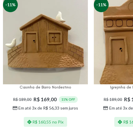
-11%
-11%
Casinha de Barro Nordestino
Igrejinha de
R$
169,00
R$
R$
189,00
R$
189,00
11% OFF
Em até 3x de
R$
56,33
sem juros
Em até 3x d
R$
160,55
no Pix
R$
16