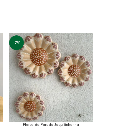
-7%
-23%
Flores de Parede Jequitinhonha
Fl