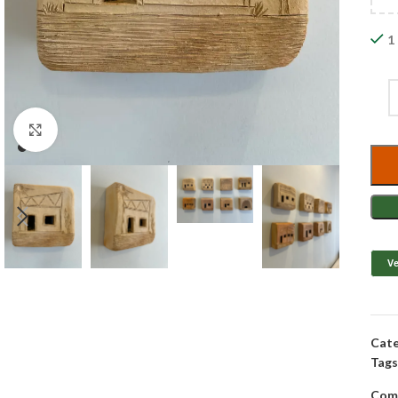
1
Clique para ampliar
Ve
Cate
Tags
Comp