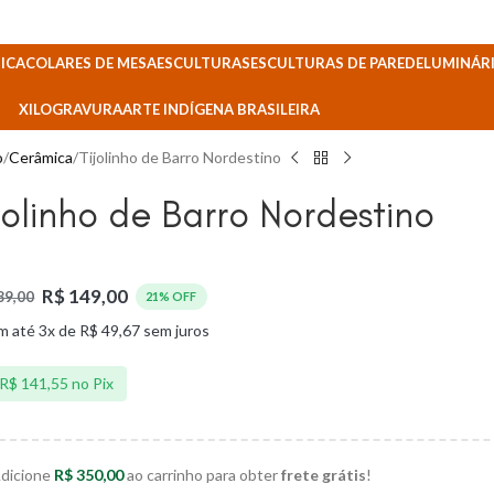
ICA
COLARES DE MESA
ESCULTURAS
ESCULTURAS DE PAREDE
LUMINÁRI
XILOGRAVURA
ARTE INDÍGENA BRASILEIRA
o
Cerâmica
Tijolinho de Barro Nordestino
jolinho de Barro Nordestino
R$
149,00
89,00
21% OFF
m até 3x de
R$
49,67
sem juros
R$
141,55
no Pix
dicione
R$
350,00
ao carrinho para obter
frete grátis
!