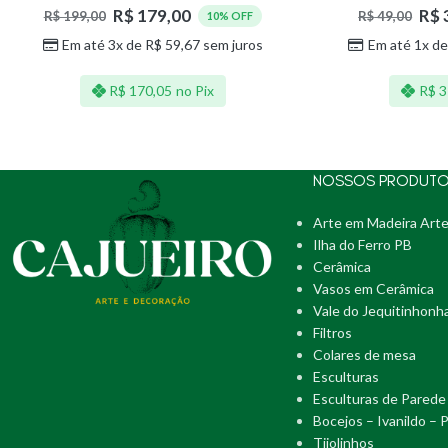
R$
179,00
R$
R$
199,00
R$
49,00
10% OFF
Em até 3x de
R$
59,67
sem juros
Em até 1x d
R$
170,05
no Pix
R$
3
NOSSOS PRODUT
Arte em Madeira Arte
Ilha do Ferro PB
Cerâmica
Vasos em Cerâmica
Vale do Jequitinhonh
Filtros
Colares de mesa
Esculturas
Esculturas de Parede
Bocejos – Ivanildo – 
Tijolinhos