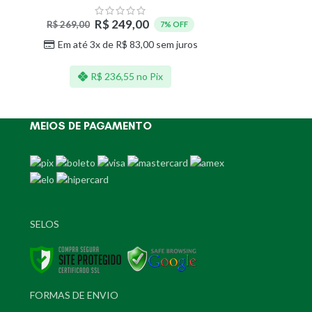
R$
129,00
R$
249,00
R$
269,00
7% OFF
Em até 3
Em até 3x de
R$
83,00
sem juros
R
R$
236,55
no Pix
MEIOS DE PAGAMENTO
SELOS
FORMAS DE ENVIO