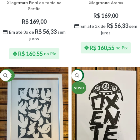
Xilogravura Final de tarde no
Xilogravura Araras
Sertão
R$
169,00
R$
169,00
R$
56,33
Em até 3x de
sem
R$
56,33
Em até 3x de
sem
juros
juros
R$
160,55
no Pix
R$
160,55
no Pix
NOVO
-34%
NOVO