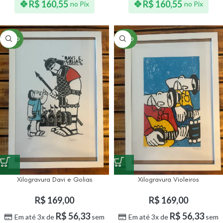
R$
160,55
R$
160,55
no Pix
no Pix
NOVO
NOVO
Xilogravura Davi e Golias
Xilogravura Violeiros
R$
169,00
R$
169,00
R$
56,33
R$
56,33
Em até 3x de
sem
Em até 3x de
sem