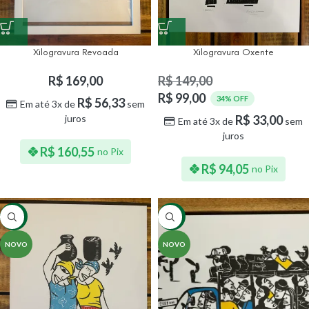
Xilogravura Revoada
Xilogravura Oxente
R$
169,00
R$
149,00
R$
99,00
34% OFF
R$
56,33
Em até 3x de
sem
juros
R$
33,00
Em até 3x de
sem
juros
R$
160,55
no Pix
R$
94,05
no Pix
-34%
-34%
NOVO
NOVO