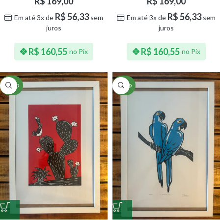
R$
169,00
R$
169,00
R$
56,33
R$
56,33
Em até 3x de
sem
Em até 3x de
sem
juros
juros
R$
160,55
R$
160,55
no Pix
no Pix
NOVO
NOVO