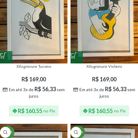
Xilogravura Tucano
Xilogravura Violeiro
R$
169,00
R$
169,00
R$
56,33
R$
56,33
Em até 3x de
sem
Em até 3x de
sem
juros
juros
R$
160,55
R$
160,55
no Pix
no Pix
NOVO
NOVO