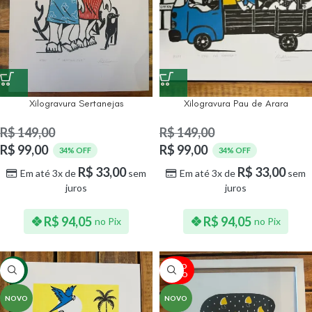
Xilogravura Sertanejas
Xilogravura Pau de Arara
R$
149,00
R$
149,00
R$
99,00
R$
99,00
34% OFF
34% OFF
R$
33,00
R$
33,00
Em até 3x de
sem
Em até 3x de
sem
juros
juros
R$
94,05
R$
94,05
no Pix
no Pix
ESGO
-34%
TADO
NOVO
NOVO