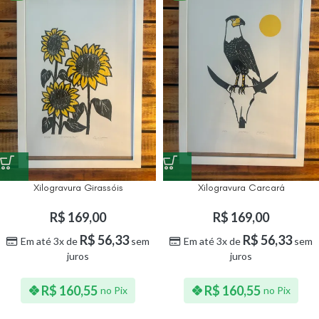
Xilogravura Girassóis
Xilogravura Carcará
R$
169,00
R$
169,00
R$
56,33
R$
56,33
Em até 3x de
sem
Em até 3x de
sem
juros
juros
R$
160,55
R$
160,55
no Pix
no Pix