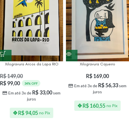
Xilogravura Arcos da Lapa RIO
Xilogravura Cajueiro
R$
149,00
R$
169,00
R$
99,00
34% OFF
R$
56,33
Em até 3x de
sem
R$
33,00
juros
Em até 3x de
sem
juros
R$
160,55
no Pix
R$
94,05
no Pix