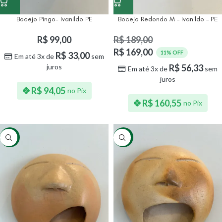
Bocejo Pingo- Ivanildo PE
Bocejo Redondo M – Ivanildo – PE
R$
99,00
R$
189,00
R$
169,00
11% OFF
R$
33,00
Em até 3x de
sem
juros
R$
56,33
Em até 3x de
sem
juros
R$
94,05
no Pix
R$
160,55
no Pix
-11%
-11%