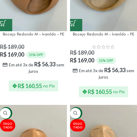
Bocejo Redondo M – Ivanildo – PE
Bocejo Redondo M – Ivanildo – PE
R$
189,00
R$
189,00
R$
169,00
11% OFF
R$
169,00
11% OFF
R$
56,33
Em até 3x de
sem
R$
56,33
Em até 3x de
sem
juros
juros
R$
160,55
no Pix
R$
160,55
no Pix
-10%
-10%
ESGO
ESGO
TADO
TADO