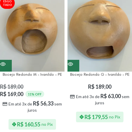
ESGO
TADO
Bocejo Redondo M – Ivanildo – PE
Bocejo Redondo G – Ivanildo – PE
R$
189,00
R$
189,00
R$
169,00
11% OFF
R$
63,00
Em até 3x de
sem
R$
56,33
juros
Em até 3x de
sem
juros
R$
179,55
no Pix
R$
160,55
no Pix