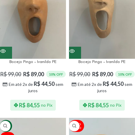
Bocejo Pingo – Ivanildo PE
Bocejo Pingo – Ivanildo PE
R$
99,00
R$
89,00
R$
99,00
R$
89,00
10% OFF
10% OFF
R$
44,50
R$
44,50
Em até 2x de
sem
Em até 2x de
sem
juros
juros
R$
84,55
R$
84,55
no Pix
no Pix
ESGO
-11%
TADO