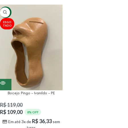
-8%
ESGO
TADO
Bocejo Pingo – Ivanildo – PE
R$
119,00
R$
109,00
8% OFF
R$
36,33
Em até 3x de
sem
juros