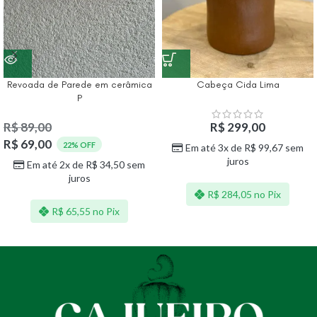
Revoada de Parede em cerâmica
Cabeça Cida Lima
P
R$
89,00
R$
299,00
R$
69,00
22% OFF
Em até 3x de
R$
99,67
sem
juros
Em até 2x de
R$
34,50
sem
juros
R$
284,05
no Pix
R$
65,55
no Pix