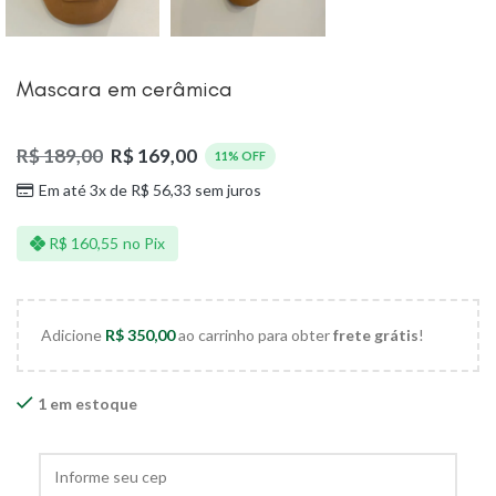
Mascara em cerâmica
R$
189,00
R$
169,00
11% OFF
Em até 3x de
R$
56,33
sem juros
R$
160,55
no Pix
Adicione
R$
350,00
ao carrinho para obter
frete grátis
!
1 em estoque