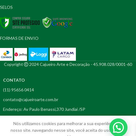
SELOS
FORMAS DE ENVIO
Copyright
2024 Cajueiro Arte e Decoração - 45.908.028/0001-60
CONTATO
(11) 95656 0414
contato@cajueiroarte.com.br
Endereço: Av Paulo Benassi,370 Jundiai /SP
Em
Nós utilizamos cookies para melhorar a sua experiência em
até 3x
R$
189,00
Mascara
nosso site. navegando nesse site, você aceita do uso nossos
de
1 
R$
160,55
em