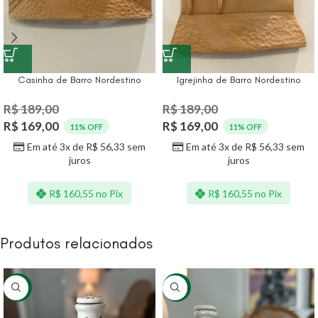
Casinha de Barro Nordestino
Igrejinha de Barro Nordestino
R$
189,00
R$
189,00
R$
169,00
R$
169,00
11% OFF
11% OFF
Em até 3x de
R$
56,33
sem
Em até 3x de
R$
56,33
sem
juros
juros
R$
160,55
no Pix
R$
160,55
no Pix
Produtos relacionados
-20%
-20%