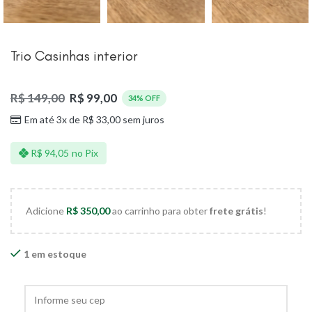
Trio Casinhas interior
R$
149,00
R$
99,00
34% OFF
Em até 3x de
R$
33,00
sem juros
R$
94,05
no Pix
Adicione
R$
350,00
ao carrinho para obter
frete grátis
!
1 em estoque