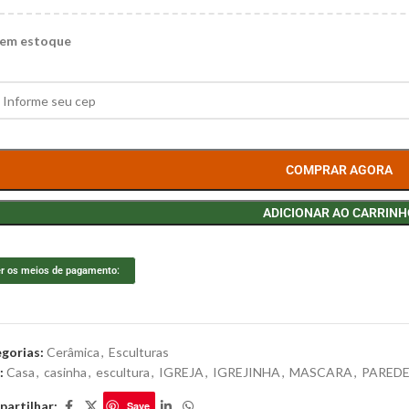
 em estoque
COMPRAR AGORA
ADICIONAR AO CARRINH
r os meios de pagamento:
gorias:
Cerâmica
,
Esculturas
:
Casa
,
casinha
,
escultura
,
IGREJA
,
IGREJINHA
,
MASCARA
,
PARED
artilhar:
Save