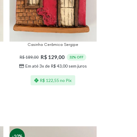
Casinha Cerâmica Sergipe
Casinha 
R$
129,00
R$
189,00
R$
189,00
32% OFF
Em até 3x de
R$
43,00
sem juros
Em até 3
R$
122,55
no Pix
R
-10%
-12%