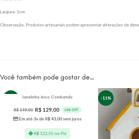
Largura: 5cm
Observação: Produtos artesanais podem apresentar alterações de dimens
Você também pode gostar de…
Janelinha Arco Combatido
-13%
-11%
R$
129,00
R$
149,00
13% OFF
Em até 3x de
R$
43,00
sem juros
R$
122,55
no Pix