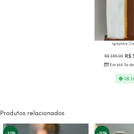
Igrejinha C
R$
R$
189,00
Em até 3x d
R$
16
Produtos relacionados
-10%
-20%