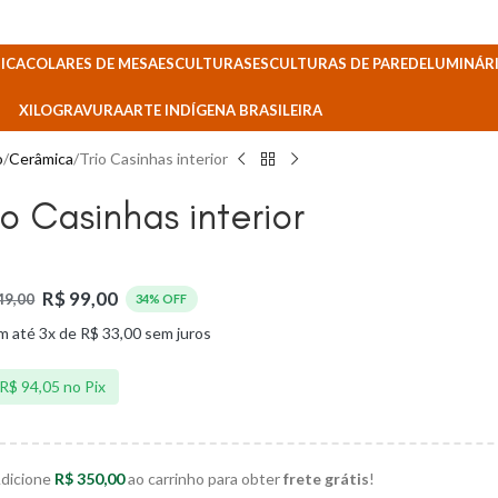
ICA
COLARES DE MESA
ESCULTURAS
ESCULTURAS DE PAREDE
LUMINÁRI
XILOGRAVURA
ARTE INDÍGENA BRASILEIRA
o
Cerâmica
Trio Casinhas interior
io Casinhas interior
R$
99,00
49,00
34% OFF
m até 3x de
R$
33,00
sem juros
R$
94,05
no Pix
dicione
R$
350,00
ao carrinho para obter
frete grátis
!