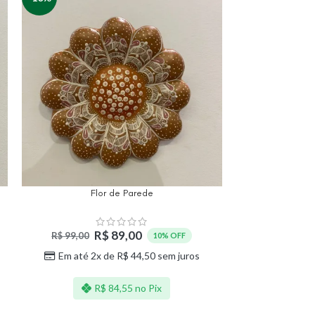
Flor de Parede
Flores de 
R$
89,00
R$
99,00
R$
259,00
10% OFF
Em até 2x de
R$
44,50
sem juros
Em até 3
R$
84,55
no Pix
R