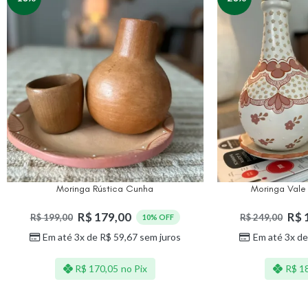
Moringa Rústica Cunha
Moringa Vale
R$
179,00
R$
R$
199,00
R$
249,00
10% OFF
Em até 3x de
R$
59,67
sem juros
Em até 3x d
R$
170,05
no Pix
R$
18