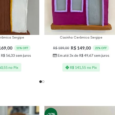
erâmica Sergipe
Casinha Cerâmica Sergipe
169,00
R$
149,00
R$
189,00
11% OFF
21% OFF
e
R$
56,33
sem juros
Em até 3x de
R$
49,67
sem juros
0,55
no Pix
R$
141,55
no Pix
-10%