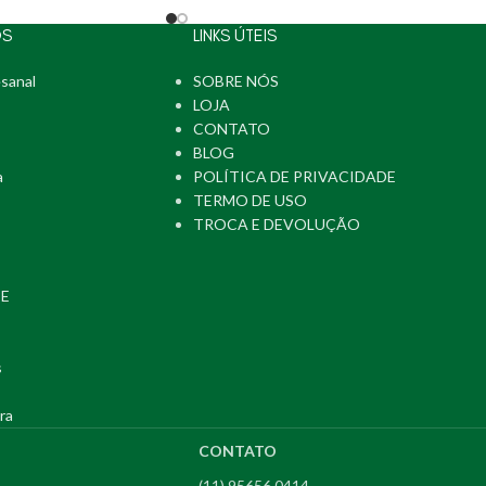
OS
LINKS ÚTEIS
sanal
SOBRE NÓS
LOJA
CONTATO
BLOG
a
POLÍTICA DE PRIVACIDADE
TERMO DE USO
TROCA E DEVOLUÇÃO
PE
s
ra
CONTATO
(11) 95656 0414