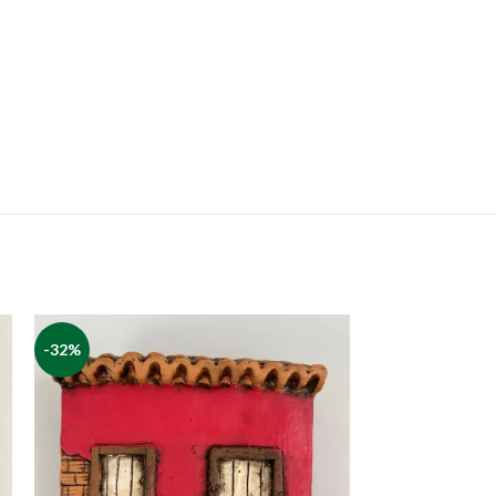
-32%
-11%