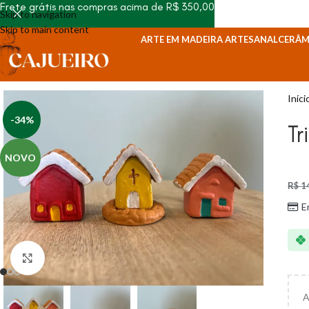
Frete grátis nas compras acima de R$ 350,00
Skip to navigation
Skip to main content
ARTE EM MADEIRA ARTESANAL
CERÂM
Iníci
-34%
Tr
NOVO
R$
1
E
Clique para ampliar
A