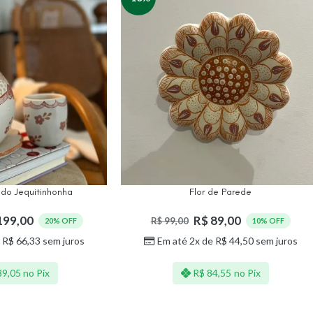
 do Jequitinhonha
Flor de Parede
199,00
R$
89,00
R$
99,00
20% OFF
10% OFF
e
R$
66,33
sem juros
Em até 2x de
R$
44,50
sem juros
9,05
no Pix
R$
84,55
no Pix