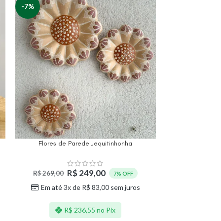
-7%
-24%
Flores de Parede Jequitinhonha
Alcach
R$
249,00
R$
269,00
R$
169,00
7% OFF
Em até 3x de
R$
83,00
sem juros
Em até 3
R$
236,55
no Pix
R