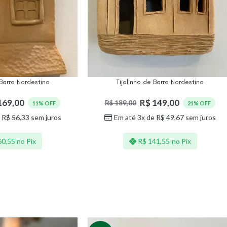
 Barro Nordestino
Tijolinho de Barro Nordestino
169,00
R$
149,00
R$
189,00
11% OFF
21% OFF
e
R$
56,33
sem juros
Em até 3x de
R$
49,67
sem juros
0,55
no Pix
R$
141,55
no Pix