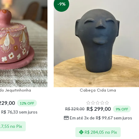
-9%
 do Jequitinhonha
Cabeça Cida Lima
229,00
12% OFF
R$
299,00
R$
329,00
9% OFF
e
R$
76,33
sem juros
Em até 3x de
R$
99,67
sem juros
7,55
no Pix
R$
284,05
no Pix