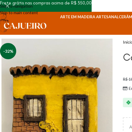
Frete grátis nas compras acima de R$ 350,00
Skip to navigation
Skip to main content
ARTE EM MADEIRA ARTESANAL
CERÂM
Iníci
-32%
C
R$
1
E
A