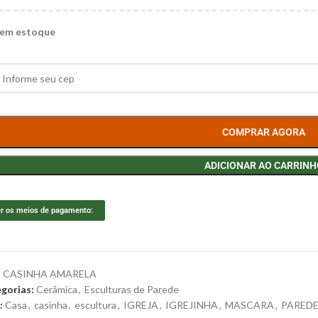
 em estoque
COMPRAR AGORA
ADICIONAR AO CARRINH
r os meios de pagamento:
:
CASINHA AMARELA
gorias:
Cerâmica
,
Esculturas de Parede
:
Casa
,
casinha
,
escultura
,
IGREJA
,
IGREJINHA
,
MASCARA
,
PARED