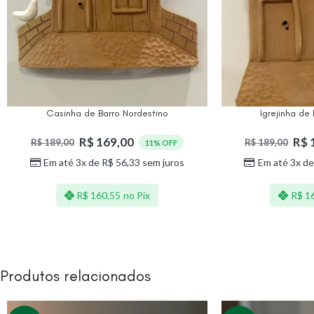
Casinha de Barro Nordestino
Igrejinha de
R$
169,00
R$
R$
189,00
R$
189,00
11% OFF
Em até 3x de
R$
56,33
sem juros
Em até 3x d
R$
160,55
no Pix
R$
16
Produtos relacionados