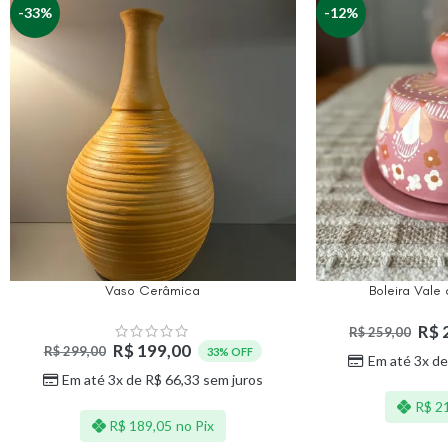
-33%
-12%
Vaso Cerâmica
Boleira Vale
R$
R$
259,00
R$
199,00
R$
299,00
33% OFF
Em até 3x d
Em até 3x de
R$
66,33
sem juros
R$
21
R$
189,05
no Pix