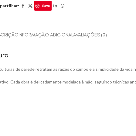
artilhar:
Save
SCRIÇÃO
INFORMAÇÃO ADICIONAL
AVALIAÇÕES (0)
ura
lturas de parede retratam as raízes do campo e a simplicidade da vida no 
riativo. Cada obra é delicadamente modelada à mão, seguindo técnicas anc