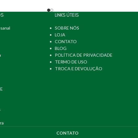
OS
LINKS ÚTEIS
sanal
SOBRE NÓS
LOJA
CONTATO
BLOG
a
POLÍTICA DE PRIVACIDADE
TERMO DE USO
TROCA E DEVOLUÇÃO
PE
s
ra
CONTATO