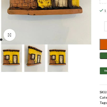
1
Clique para ampliar
Ve
SKU
Cate
Tags