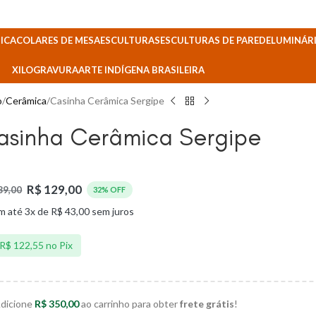
ICA
COLARES DE MESA
ESCULTURAS
ESCULTURAS DE PAREDE
LUMINÁRI
XILOGRAVURA
ARTE INDÍGENA BRASILEIRA
o
Cerâmica
Casinha Cerâmica Sergipe
asinha Cerâmica Sergipe
R$
129,00
89,00
32% OFF
m até 3x de
R$
43,00
sem juros
R$
122,55
no Pix
dicione
R$
350,00
ao carrinho para obter
frete grátis
!