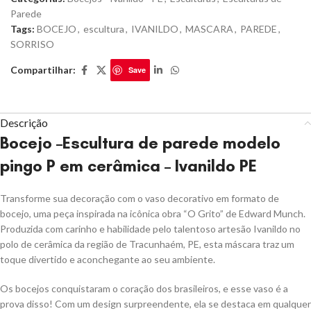
Parede
Tags:
BOCEJO
,
escultura
,
IVANILDO
,
MASCARA
,
PAREDE
,
SORRISO
Compartilhar:
Save
Descrição
Bocejo –
Escultura de parede modelo
pingo P
em cerâmica – Ivanildo PE
Transforme sua decoração com o vaso decorativo em formato de
bocejo, uma peça inspirada na icônica obra “O Grito” de Edward Munch.
Produzida com carinho e habilidade pelo talentoso artesão Ivanildo no
polo de cerâmica da região de Tracunhaém, PE, esta máscara traz um
toque divertido e aconchegante ao seu ambiente.
Os bocejos conquistaram o coração dos brasileiros, e esse vaso é a
prova disso! Com um design surpreendente, ela se destaca em qualquer