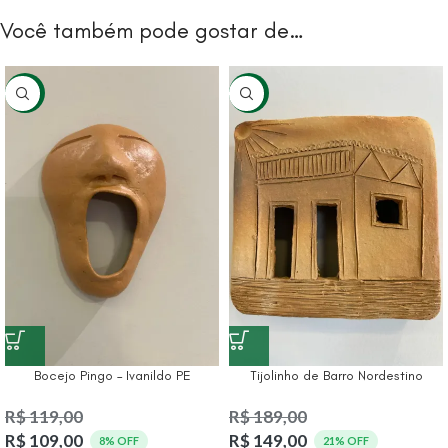
Você também pode gostar de…
-8%
-21%
Bocejo Pingo – Ivanildo PE
Tijolinho de Barro Nordestino
R$
119,00
R$
189,00
R$
109,00
R$
149,00
8% OFF
21% OFF