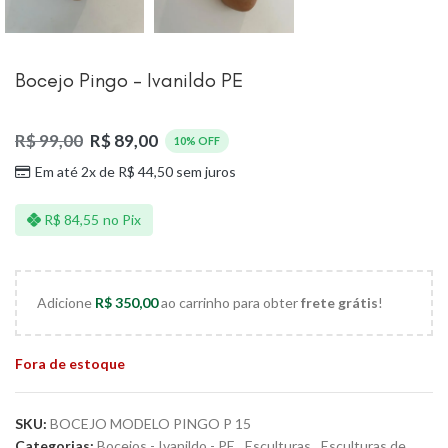
Bocejo Pingo – Ivanildo PE
R$
99,00
R$
89,00
10% OFF
Em até 2x de
R$
44,50
sem juros
R$
84,55
no Pix
Adicione
R$
350,00
ao carrinho para obter
frete grátis
!
Fora de estoque
SKU:
BOCEJO MODELO PINGO P 15
Categorias:
Bocejos - Ivanildo - PE
,
Esculturas
,
Esculturas de