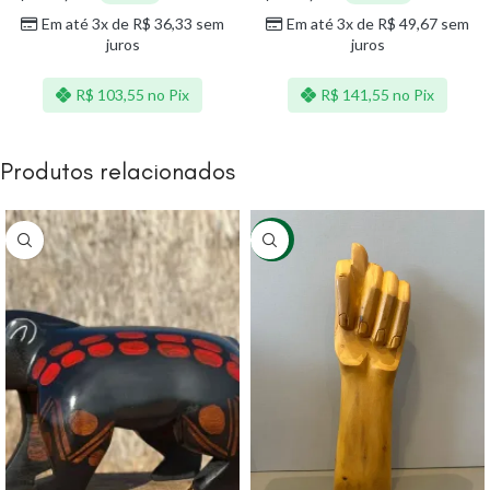
Em até 3x de
R$
36,33
sem
Em até 3x de
R$
49,67
sem
juros
juros
R$
103,55
no Pix
R$
141,55
no Pix
Produtos relacionados
-38%