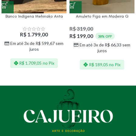
Banco Indígena Mehinako Anta
Amuleto Figa em Madeira G
R$
319,00
R$
1.799,00
R$
199,00
38% OFF
Em até 3x de
R$
599,67
sem
Em até 3x de
R$
66,33
sem
juros
juros
R$
1.709,05
no Pix
R$
189,05
no Pix