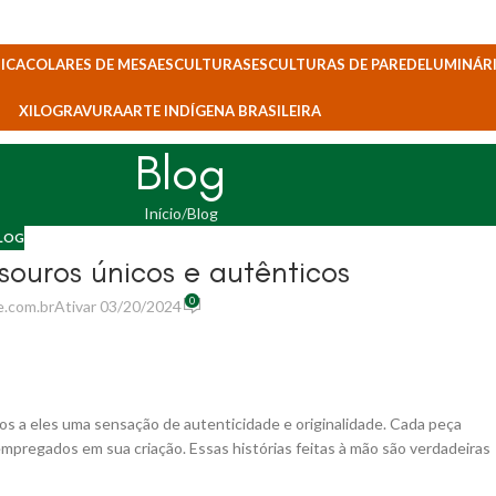
ICA
COLARES DE MESA
ESCULTURAS
ESCULTURAS DE PAREDE
LUMINÁRI
XILOGRAVURA
ARTE INDÍGENA BRASILEIRA
Blog
Início
Blog
LOG
esouros únicos e autênticos
0
e.com.br
Ativar 03/20/2024
 a eles uma sensação de autenticidade e originalidade. Cada peça
empregados em sua criação. Essas histórias feitas à mão são verdadeiras