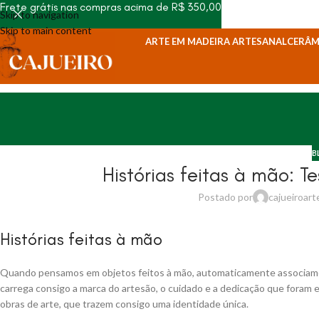
Frete grátis nas compras acima de R$ 350,00
Skip to navigation
Skip to main content
ARTE EM MADEIRA ARTESANAL
CERÂM
B
Histórias feitas à mão: T
Postado por
cajueiroart
Histórias feitas à mão
Quando pensamos em objetos feitos à mão, automaticamente associamos
carrega consigo a marca do artesão, o cuidado e a dedicação que foram 
obras de arte, que trazem consigo uma identidade única.