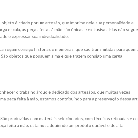
 objeto é criado por um artesão, que imprime nele sua personalidade e
arga escala, as peças feitas à mão são únicas e exclusivas. Elas não segu
ade e expressar sua individualidade.
 carregam consigo histórias e memórias, que são transmitidas para quem 
ia. São objetos que possuem alma e que trazem consigo uma carga
reconhecer o trabalho árduo e dedicado dos artesãos, que muitas vezes
 uma peça feita à mão, estamos contribuindo para a preservação dessa ar
 São produzidas com materiais selecionados, com técnicas refinadas e c
ça feita à mão, estamos adquirindo um produto durável e de alta