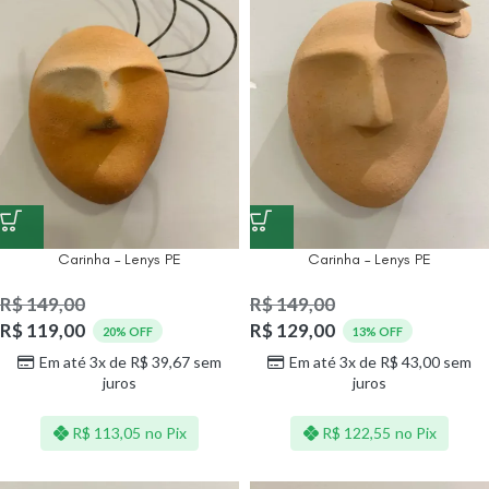
Carinha – Lenys PE
Carinha – Lenys PE
R$
149,00
R$
149,00
R$
119,00
R$
129,00
20% OFF
13% OFF
Em até 3x de
R$
39,67
sem
Em até 3x de
R$
43,00
sem
juros
juros
R$
113,05
no Pix
R$
122,55
no Pix