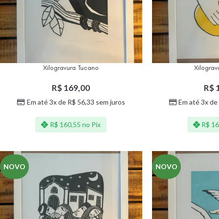
Xilogravura Tucano
Xilograv
R$
169,00
R$
1
Em até 3x de
R$
56,33
sem juros
Em até 3x de
R$
160,55
no Pix
R$
16
NOVO
NOVO