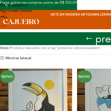
Frete grátis nas compras acima de R$ 350,00
Skip to navigation
Skip to main content
ARTE EM MADEIRA ARTESANAL
CERÂM
pre
Início
Produtos marcados com a tag “presente cultural brasileiro”
Mostrar lateral
NOVO
NOVO