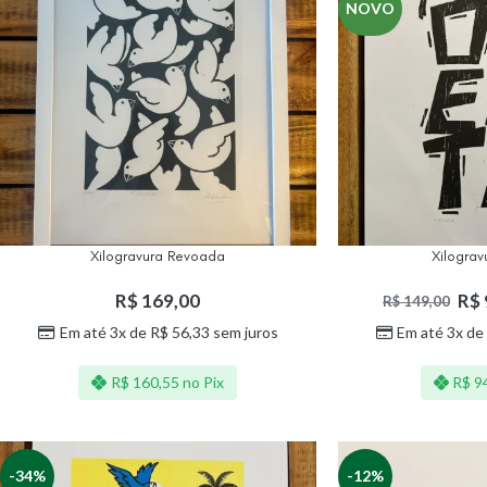
NOVO
Xilogravura Revoada
Xilogra
R$
169,00
R$
R$
149,00
Em até 3x de
R$
56,33
sem juros
Em até 3x de
R$
160,55
no Pix
R$
9
-34%
-12%