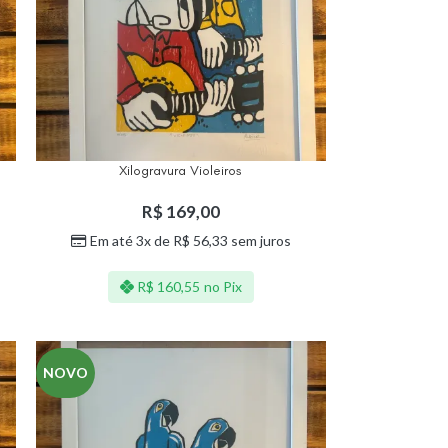
Xilogravura Violeiros
R$
169,00
Em até 3x de
R$
56,33
sem juros
R$
160,55
no Pix
NOVO