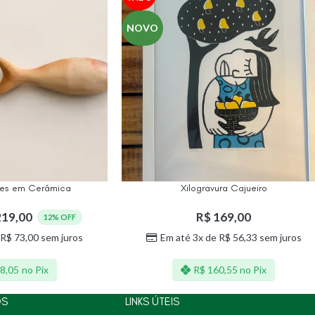
NOVO
xes em Cerâmica
Xilogravura Cajueiro
19,00
R$
169,00
12% OFF
R$
73,00
sem juros
Em até 3x de
R$
56,33
sem juros
8,05
no Pix
R$
160,55
no Pix
OS
LINKS ÚTEIS