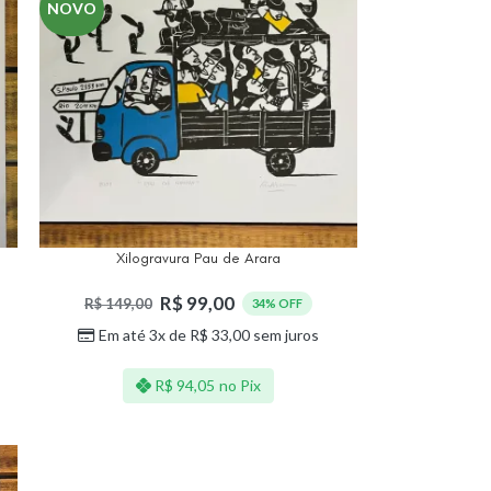
NOVO
Xilogravura Pau de Arara
R$
99,00
R$
149,00
34% OFF
Em até 3x de
R$
33,00
sem juros
R$
94,05
no Pix