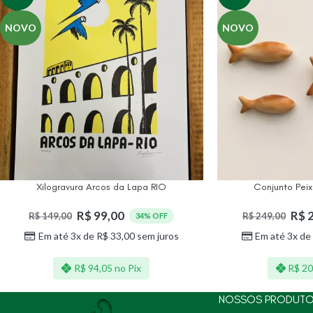
NOVO
NOVO
Xilogravura Arcos da Lapa RIO
Conjunto Pei
R$
99,00
R$
2
R$
149,00
R$
249,00
34% OFF
Em até 3x de
R$
33,00
sem juros
Em até 3x de
R$
94,05
no Pix
R$
20
NOSSOS PRODUT