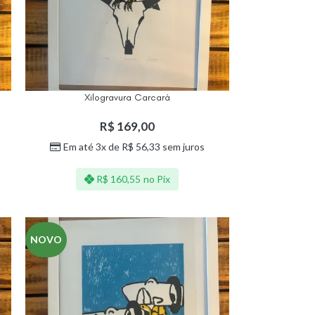
Xilogravura Carcará
R$
169,00
Em até 3x de
R$
56,33
sem juros
R$
160,55
no Pix
NOVO