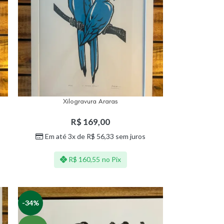
Xilogravura Araras
R$
169,00
Em até 3x de
R$
56,33
sem juros
R$
160,55
no Pix
-34%