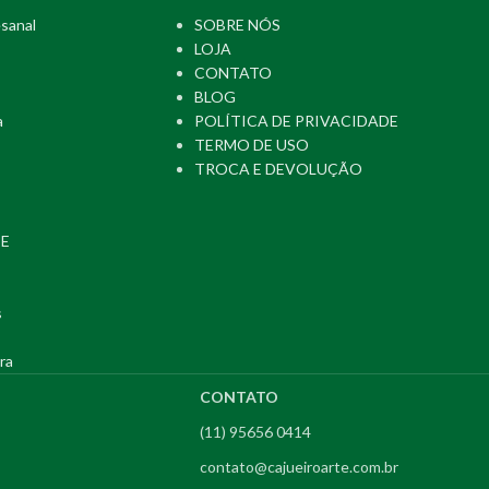
sanal
SOBRE NÓS
LOJA
CONTATO
BLOG
a
POLÍTICA DE PRIVACIDADE
TERMO DE USO
TROCA E DEVOLUÇÃO
PE
s
ra
CONTATO
(11) 95656 0414
contato@cajueiroarte.com.br