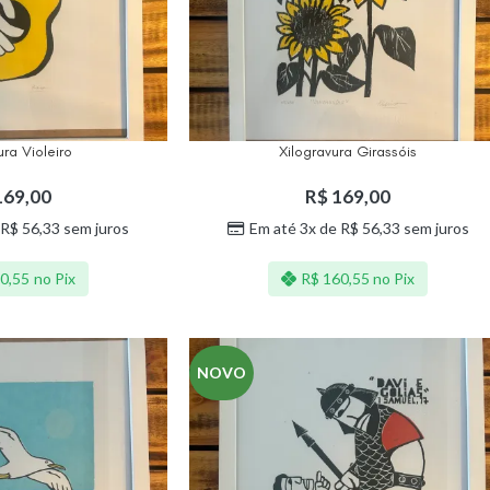
ura Violeiro
Xilogravura Girassóis
69,00
R$
169,00
R$
56,33
sem juros
Em até 3x de
R$
56,33
sem juros
0,55
no Pix
R$
160,55
no Pix
NOVO