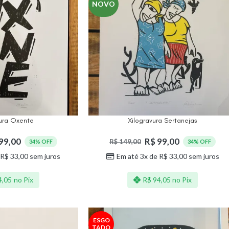
NOVO
vura Oxente
Xilogravura Sertanejas
99,00
R$
99,00
R$
149,00
34% OFF
34% OFF
R$
33,00
sem juros
Em até 3x de
R$
33,00
sem juros
4,05
no Pix
R$
94,05
no Pix
ESGO
TADO