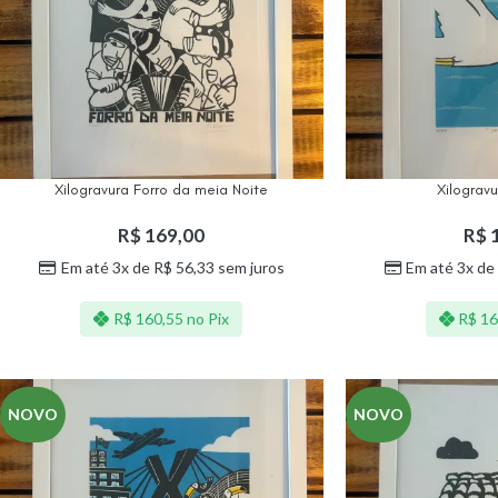
Xilogravura Forro da meia Noite
Xilograv
R$
169,00
R$
1
Em até 3x de
R$
56,33
sem juros
Em até 3x de
R$
160,55
no Pix
R$
16
NOVO
NOVO