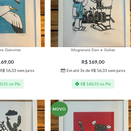
ura Gaivotas
Xilogravura Davi e Golias
69,00
R$
169,00
R$
56,33
sem juros
Em até 3x de
R$
56,33
sem juros
0,55
no Pix
R$
160,55
no Pix
NOVO