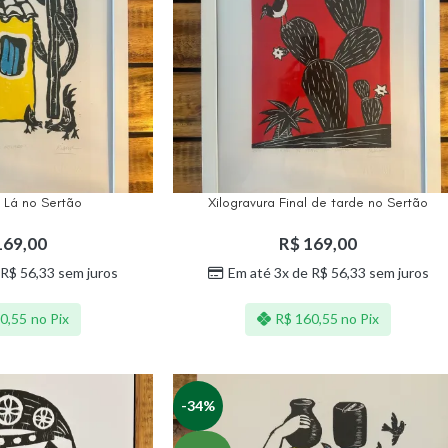
a Lá no Sertão
Xilogravura Final de tarde no Sertão
69,00
R$
169,00
R$
56,33
sem juros
Em até 3x de
R$
56,33
sem juros
0,55
no Pix
R$
160,55
no Pix
-34%