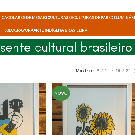
ICA
COLARES DE MESA
ESCULTURAS
ESCULTURAS DE PAREDE
LUMINÁRI
XILOGRAVURA
ARTE INDÍGENA BRASILEIRA
sente cultural brasileiro
Mostrar
9
12
18
24
NOVO