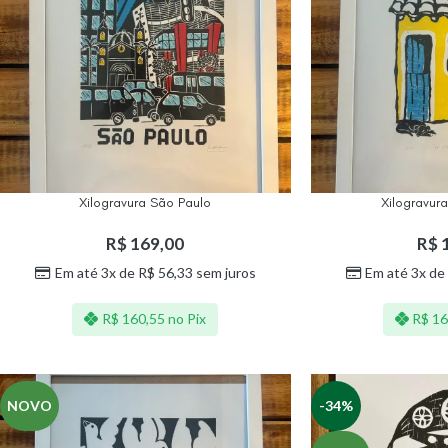
Xilogravura São Paulo
Xilogravur
R$
169,00
R$
1
Em até 3x de
R$
56,33
sem juros
Em até 3x de
R$
160,55
no Pix
R$
16
NOVO
-34%