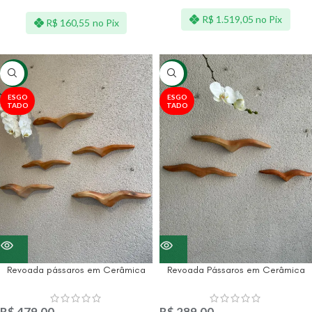
R$
1.519,05
no Pix
R$
160,55
no Pix
-13%
-17%
ESGO
ESGO
TADO
TADO
Revoada pássaros em Cerâmica
Revoada Pássaros em Cerâmica
R$
479,00
R$
289,00