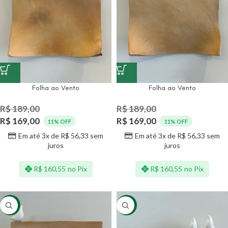
Folha ao Vento
Folha ao Vento
R$
189,00
R$
189,00
R$
169,00
R$
169,00
11% OFF
11% OFF
Em até 3x de
R$
56,33
sem
Em até 3x de
R$
56,33
sem
juros
juros
R$
160,55
no Pix
R$
160,55
no Pix
-11%
-11%