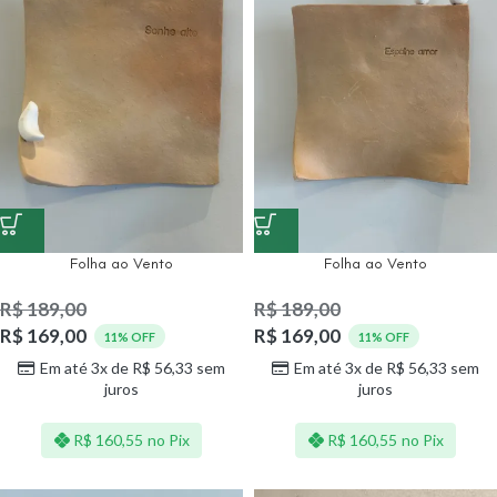
Folha ao Vento
Folha ao Vento
R$
189,00
R$
189,00
R$
169,00
R$
169,00
11% OFF
11% OFF
Em até 3x de
R$
56,33
sem
Em até 3x de
R$
56,33
sem
juros
juros
R$
160,55
no Pix
R$
160,55
no Pix