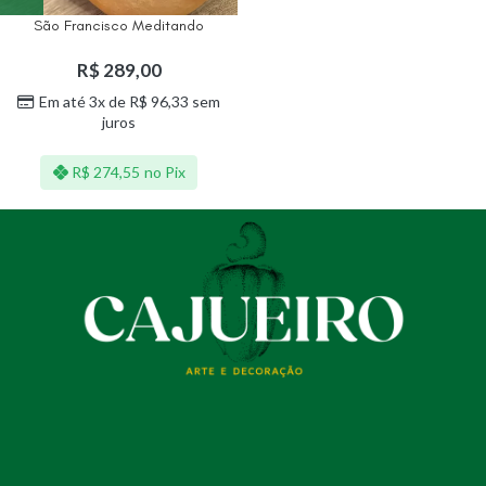
São Francisco Meditando
R$
289,00
Em até 3x de
R$
96,33
sem
juros
R$
274,55
no Pix