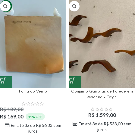
-11%
Folha ao Vento
Conjunto Gaivotas de Parede em
Madeira – Gege
R$
189,00
R$
1.599,00
R$
169,00
11% OFF
Em até 3x de
R$
533,00
sem
Em até 3x de
R$
56,33
sem
juros
juros