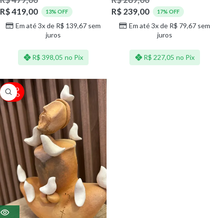
R$
419,00
R$
239,00
13% OFF
17% OFF
Em até 3x de
R$
139,67
sem
Em até 3x de
R$
79,67
sem
juros
juros
R$
398,05
no Pix
R$
227,05
no Pix
ESGO
TADO