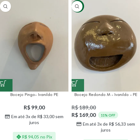
-11%
Bocejo Pingo- Ivanildo PE
Bocejo Redondo M – Ivanildo – PE
R$
99,00
R$
189,00
R$
169,00
11% OFF
Em até 3x de
R$
33,00
sem
juros
Em até 3x de
R$
56,33
sem
juros
R$
94,05
no Pix