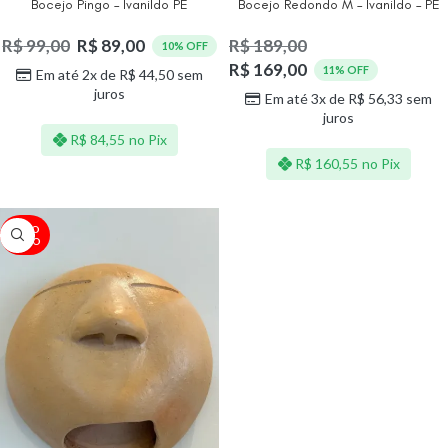
Bocejo Pingo – Ivanildo PE
Bocejo Redondo M – Ivanildo – PE
R$
99,00
R$
89,00
R$
189,00
10% OFF
R$
169,00
11% OFF
Em até 2x de
R$
44,50
sem
juros
Em até 3x de
R$
56,33
sem
juros
R$
84,55
no Pix
R$
160,55
no Pix
ESGO
TADO