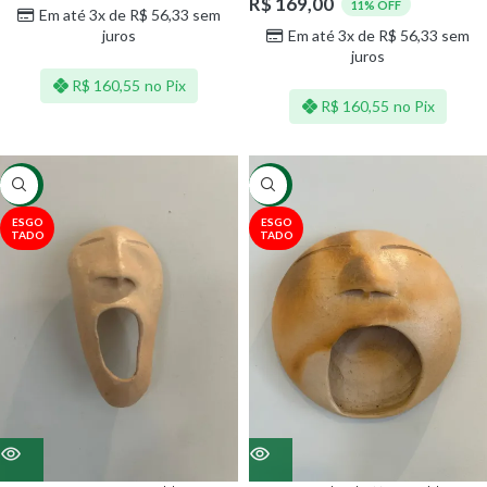
R$
169,00
11% OFF
Em até 3x de
R$
56,33
sem
juros
Em até 3x de
R$
56,33
sem
juros
R$
160,55
no Pix
R$
160,55
no Pix
-10%
-11%
ESGO
ESGO
TADO
TADO