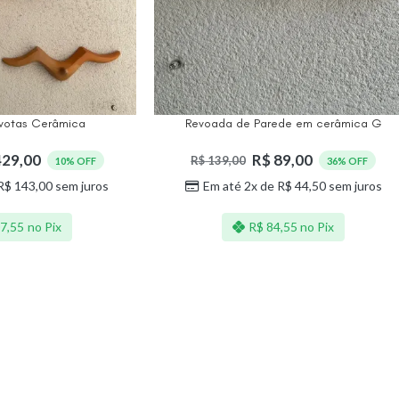
votas Cerâmica
Revoada de Parede em cerâmica G
29,00
R$
89,00
R$
139,00
10% OFF
36% OFF
R$
143,00
sem juros
Em até 2x de
R$
44,50
sem juros
7,55
no Pix
R$
84,55
no Pix