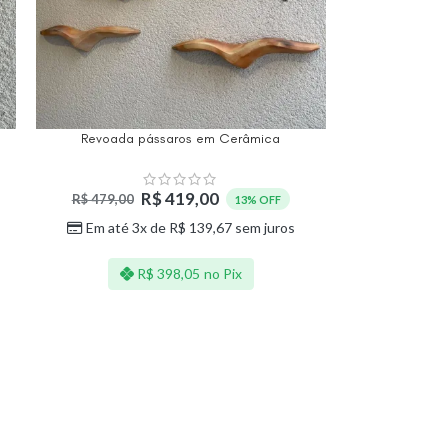
Revoada pássaros em Cerâmica
R$
419,00
R$
479,00
13% OFF
Em até 3x de
R$
139,67
sem juros
R$
398,05
no Pix