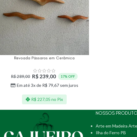
Revoada Pássaros em Cerâmica
R$
239,00
R$
289,00
17% OFF
Em até 3x de
R$
79,67
sem juros
R$
227,05
no Pix
NOSSOS PRODUT
Arte em Madeira Arte
Ilha do Ferro PB