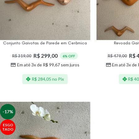
Conjunto Gaivotas de Parede em Cerâmica
Revoada Gai
R$
299,00
R$
4
R$
319,00
R$
479,00
6% OFF
Em até 3x de
R$
99,67
sem juros
Em até 3x de
R$
284,05
no Pix
R$
40
-17%
ESGO
TADO