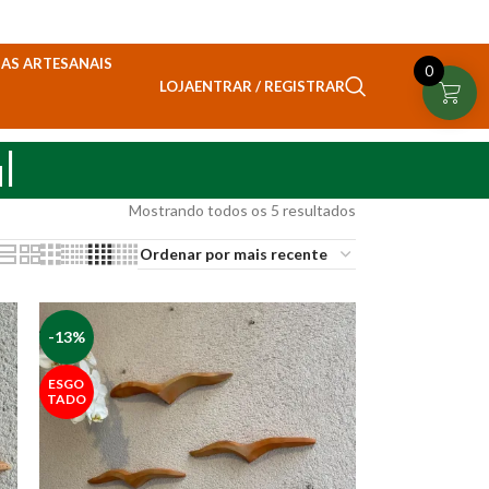
AS ARTESANAIS
0
ENTRAR / REGISTRAR
LOJA
l
Mostrando todos os 5 resultados
-13%
ESGO
TADO