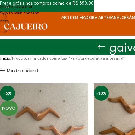
Frete grátis nas compras acima de R$ 350,00
Skip to navigation
Skip to main content
ARTE EM MADEIRA ARTESANAL
CERÂM
gaiv
Início
Produtos marcados com a tag “gaivota decorativa artesanal”
Mostrar lateral
-6%
-10%
NOVO