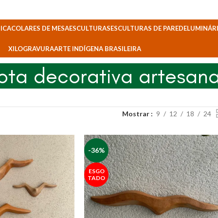
ICA
COLARES DE MESA
ESCULTURAS
ESCULTURAS DE PAREDE
LUMINÁRI
XILOGRAVURA
ARTE INDÍGENA BRASILEIRA
ota decorativa artesana
Mostrar
9
12
18
24
-36%
ESGO
TADO