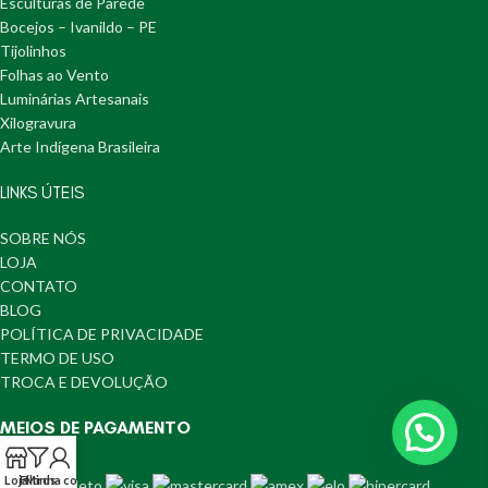
Esculturas de Parede
Bocejos – Ivanildo – PE
Tijolinhos
Folhas ao Vento
Luminárias Artesanais
Xilogravura
Arte Indígena Brasileira
LINKS ÚTEIS
SOBRE NÓS
LOJA
CONTATO
BLOG
POLÍTICA DE PRIVACIDADE
TERMO DE USO
TROCA E DEVOLUÇÃO
MEIOS DE PAGAMENTO
Loja
Filtros
Minha conta